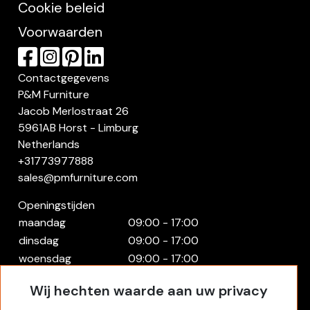
Cookie beleid
Voorwaarden
Contactgegevens
P&M Furniture
Jacob Merlostraat 26
5961AB Horst - Limburg
Netherlands
+31773977888
sales@pmfurniture.com
Openingstijden
maandag
09:00 - 17:00
dinsdag
09:00 - 17:00
woensdag
09:00 - 17:00
donderdag
09:00 - 17:00
Wij hechten waarde aan uw privacy
vrijdag
09:00 - 17:00