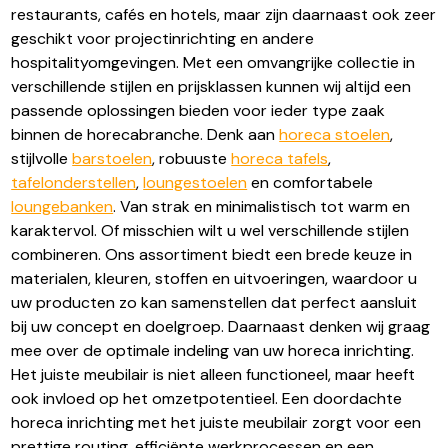
restaurants, cafés en hotels, maar zijn daarnaast ook zeer
geschikt voor projectinrichting en andere
hospitalityomgevingen. Met een omvangrijke collectie in
verschillende stijlen en prijsklassen kunnen wij altijd een
passende oplossingen bieden voor ieder type zaak
binnen de horecabranche. Denk aan
horeca stoelen
,
stijlvolle
barstoelen
, robuuste
horeca tafels
,
tafelonderstellen
,
loungestoelen
en comfortabele
loungebanken
. Van strak en minimalistisch tot warm en
karaktervol. Of misschien wilt u wel verschillende stijlen
combineren. Ons assortiment biedt een brede keuze in
materialen, kleuren, stoffen en uitvoeringen, waardoor u
uw producten zo kan samenstellen dat perfect aansluit
bij uw concept en doelgroep. Daarnaast denken wij graag
mee over de optimale indeling van uw horeca inrichting.
Het juiste meubilair is niet alleen functioneel, maar heeft
ook invloed op het omzetpotentieel. Een doordachte
horeca inrichting met het juiste meubilair zorgt voor een
prettige routing, efficiënte werkprocessen en een