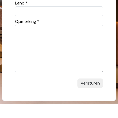
Land *
Opmerking *