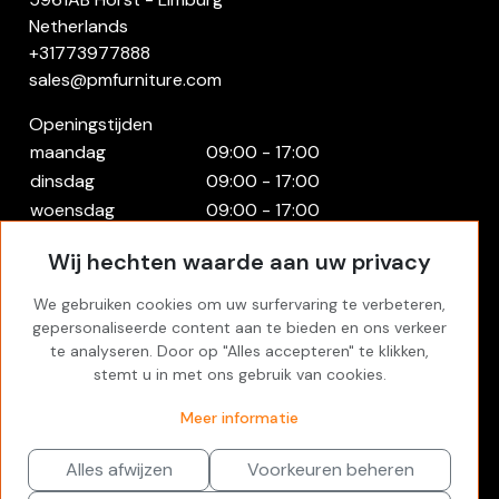
Netherlands
+31773977888
sales@pmfurniture.com
Openingstijden
maandag
09:00 - 17:00
dinsdag
09:00 - 17:00
woensdag
09:00 - 17:00
donderdag
09:00 - 17:00
Wij hechten waarde aan uw privacy
vrijdag
09:00 - 17:00
zaterdag
Gesloten
We gebruiken cookies om uw surfervaring te verbeteren,
zondag
Gesloten
gepersonaliseerde content aan te bieden en ons verkeer
te analyseren. Door op "Alles accepteren" te klikken,
Rekening
stemt u in met ons gebruik van cookies.
Inloggen
Meer informatie
Favorites
Alles afwijzen
Voorkeuren beheren