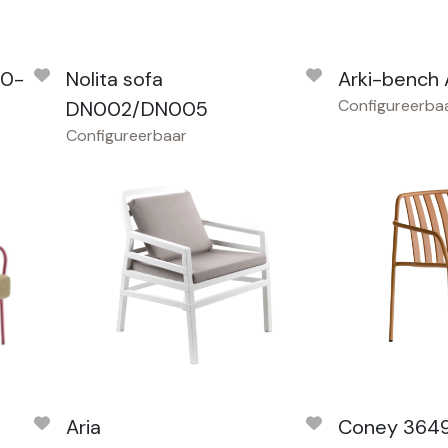
20-
Nolita sofa
Arki-bench
Configureerba
DN002/DN005
Configureerbaar
Aria
Coney 364