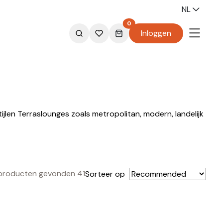
NL
0
Inloggen
jlen Terraslounges zoals metropolitan, modern, landelijk
 producten gevonden 41
Sorteer op