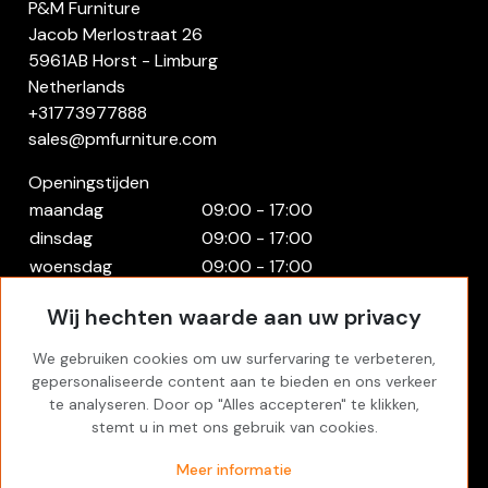
P&M Furniture
Jacob Merlostraat 26
5961AB Horst - Limburg
Netherlands
+31773977888
sales@pmfurniture.com
Openingstijden
maandag
09:00 - 17:00
dinsdag
09:00 - 17:00
woensdag
09:00 - 17:00
donderdag
09:00 - 17:00
Wij hechten waarde aan uw privacy
vrijdag
09:00 - 17:00
zaterdag
Gesloten
We gebruiken cookies om uw surfervaring te verbeteren,
zondag
Gesloten
gepersonaliseerde content aan te bieden en ons verkeer
te analyseren. Door op "Alles accepteren" te klikken,
Rekening
stemt u in met ons gebruik van cookies.
Inloggen
Meer informatie
Favorites