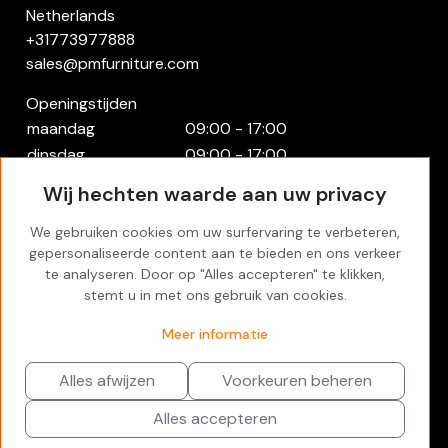
Netherlands
+31773977888
sales@pmfurniture.com
Openingstijden
maandag
09:00 - 17:00
dinsdag
09:00 - 17:00
woensdag
09:00 - 17:00
Wij hechten waarde aan uw privacy
donderdag
09:00 - 17:00
vrijdag
09:00 - 17:00
We gebruiken cookies om uw surfervaring te verbeteren,
gepersonaliseerde content aan te bieden en ons verkeer
zaterdag
Gesloten
te analyseren. Door op "Alles accepteren" te klikken,
zondag
Gesloten
stemt u in met ons gebruik van cookies.
Rekening
Inloggen
Meer informatie
Favorites
Alles afwijzen
Voorkeuren beheren
Filters
Alles accepteren