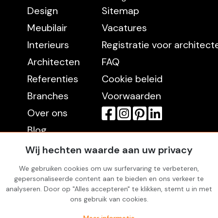
Design
Sitemap
Meubilair
Vacatures
Interieurs
Registratie voor architec
Architecten
FAQ
Referenties
Cookie beleid
Branches
Voorwaarden
Over ons
Blog
Contact
Wij hechten waarde aan uw privacy
We gebruiken cookies om uw surfervaring te verbeteren,
gepersonaliseerde content aan te bieden en ons verkeer te
Rekening
analyseren. Door op "Alles accepteren" te klikken, stemt u in met
Inloggen
ons gebruik van cookies.
Favorites