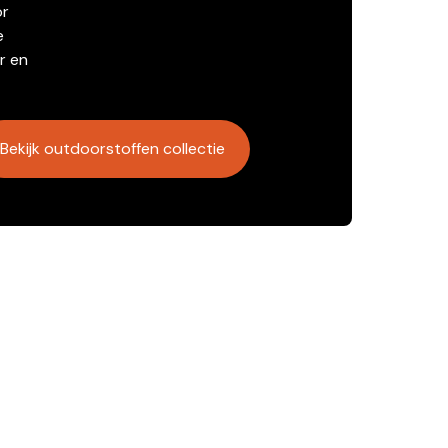
or
e
r en
Bekijk outdoorstoffen collectie