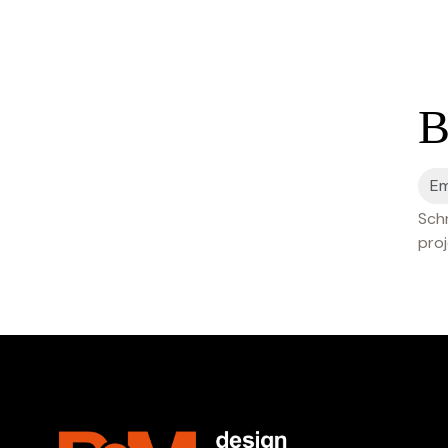
B
Schr
proj