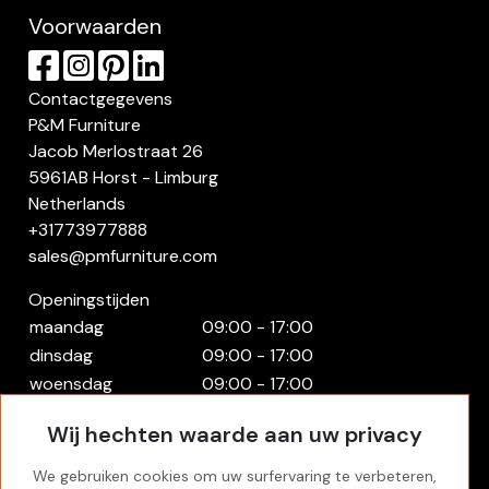
Voorwaarden
Contactgegevens
P&M Furniture
Jacob Merlostraat 26
5961AB Horst - Limburg
Netherlands
+31773977888
sales@pmfurniture.com
Openingstijden
maandag
09:00 - 17:00
dinsdag
09:00 - 17:00
woensdag
09:00 - 17:00
donderdag
09:00 - 17:00
Wij hechten waarde aan uw privacy
vrijdag
09:00 - 17:00
zaterdag
Gesloten
We gebruiken cookies om uw surfervaring te verbeteren,