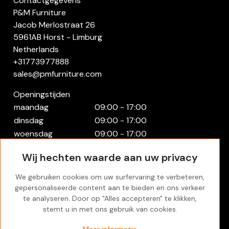
Contactgegevens
P&M Furniture
Jacob Merlostraat 26
5961AB Horst - Limburg
Netherlands
+31773977888
sales@pmfurniture.com
Openingstijden
maandag
09:00 - 17:00
dinsdag
09:00 - 17:00
woensdag
09:00 - 17:00
donderdag
09:00 - 17:00
Wij hechten waarde aan uw privacy
vrijdag
09:00 - 17:00
zaterdag
Gesloten
We gebruiken cookies om uw surfervaring te verbeteren,
zondag
Gesloten
gepersonaliseerde content aan te bieden en ons verkeer
te analyseren. Door op "Alles accepteren" te klikken,
Rekening
stemt u in met ons gebruik van cookies.
Inloggen