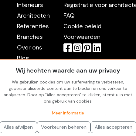
Interieurs
Registratie voor architec
Architecten
FAQ
Referenties
Cookie beleid
Branches
Voorwaarden
Over ons
Blog
Contact
Wij hechten waarde aan uw privacy
We gebruiken cookies om uw surfervaring te verbeteren,
gepersonaliseerde content aan te bieden en ons verkeer te
Rekening
analyseren. Door op "Alles accepteren" te klikken, stemt u in met
Inloggen
ons gebruik van cookies.
Favorites
Meer informatie
Alles afwijzen
Voorkeuren beheren
Alles accepteren