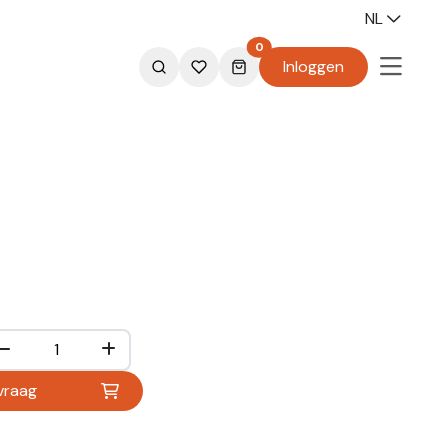
NL
0
Inloggen
vraag