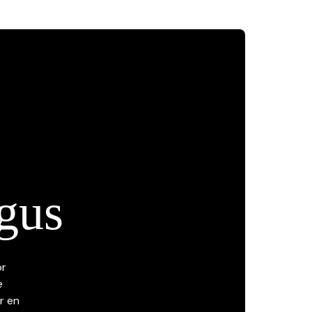
gus
or
e
r en