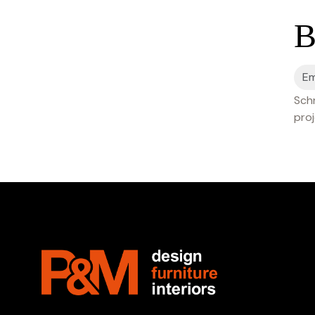
B
Schr
proj