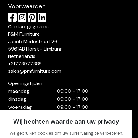
Voorwaarden
Contactgegevens
P&M Furniture
Jacob Merlostraat 26
5961AB Horst - Limburg
Netherlands
+31773977888
sales@pmfurniture.com
Openingstijden
maandag
09:00 - 17:00
dinsdag
09:00 - 17:00
woensdag
09:00 - 17:00
donderdag
09:00 - 17:00
Wij hechten waarde aan uw privacy
vrijdag
09:00 - 17:00
zaterdag
Gesloten
We gebruiken cookies om uw surfervaring te verbeteren,