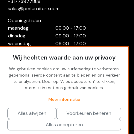
+31773977888
sales@pmfurniture.com
Openingstijden
maandag
09:00 - 17:00
dinsdag
09:00 - 17:00
woensdag
09:00 - 17:00
donderdag
09:00 - 17:00
Wij hechten waarde aan uw privacy
vrijdag
09:00 - 17:00
zaterdag
Gesloten
We gebruiken cookies om uw surfervaring te verbeteren,
zondag
Gesloten
gepersonaliseerde content aan te bieden en ons verkeer
te analyseren. Door op "Alles accepteren" te klikken,
Rekening
stemt u in met ons gebruik van cookies.
Inloggen
Meer informatie
Favorites
Alles afwijzen
Voorkeuren beheren
Alles accepteren
p&m furniture