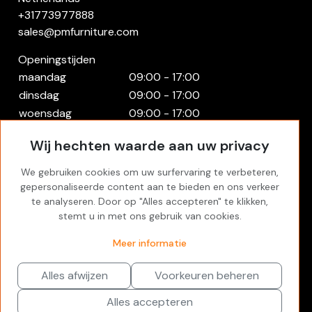
+31773977888
sales@pmfurniture.com
Openingstijden
maandag
09:00 - 17:00
dinsdag
09:00 - 17:00
woensdag
09:00 - 17:00
donderdag
09:00 - 17:00
Wij hechten waarde aan uw privacy
vrijdag
09:00 - 17:00
zaterdag
Gesloten
We gebruiken cookies om uw surfervaring te verbeteren,
zondag
Gesloten
gepersonaliseerde content aan te bieden en ons verkeer
te analyseren. Door op "Alles accepteren" te klikken,
Rekening
stemt u in met ons gebruik van cookies.
Inloggen
Meer informatie
Favorites
Alles afwijzen
Voorkeuren beheren
Alles accepteren