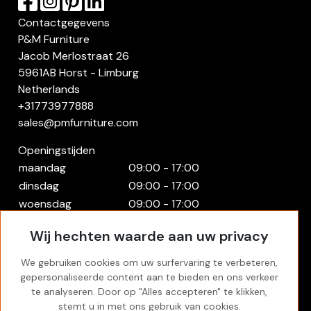
Contactgegevens
P&M Furniture
Jacob Merlostraat 26
5961AB Horst - Limburg
Netherlands
+31773977888
sales@pmfurniture.com
Openingstijden
maandag
09:00 - 17:00
dinsdag
09:00 - 17:00
woensdag
09:00 - 17:00
donderdag
09:00 - 17:00
Wij hechten waarde aan uw privacy
vrijdag
09:00 - 17:00
zaterdag
Gesloten
We gebruiken cookies om uw surfervaring te verbeteren,
zondag
Gesloten
gepersonaliseerde content aan te bieden en ons verkeer
te analyseren. Door op "Alles accepteren" te klikken,
Rekening
stemt u in met ons gebruik van cookies.