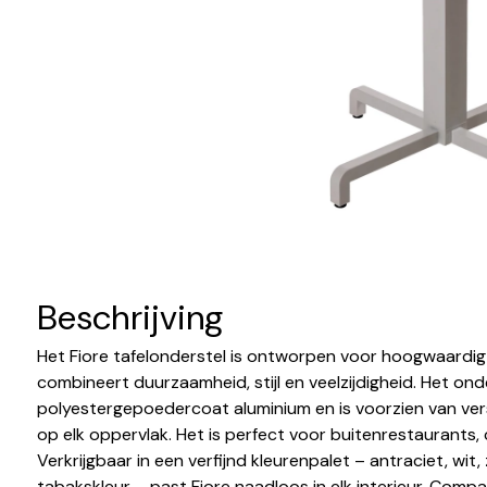
Beschrijving
Het Fiore tafelonderstel is ontworpen voor hoogwaardig
combineert duurzaamheid, stijl en veelzijdigheid. Het ond
polyestergepoedercoat aluminium en is voorzien van vers
op elk oppervlak. Het is perfect voor buitenrestaurants, c
Verkrijgbaar in een verfijnd kleurenpalet – antraciet, wit,
tabakskleur – past Fiore naadloos in elk interieur. Comp