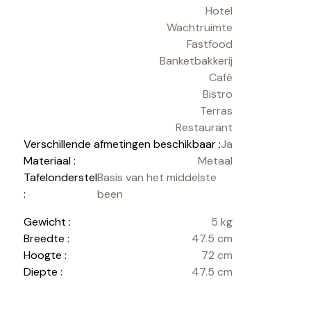
Hotel
Wachtruimte
Fastfood
Banketbakkerij
Café
Bistro
Terras
Restaurant
Verschillende afmetingen beschikbaar :
Ja
Materiaal :
Metaal
Tafelonderstel
Basis van het middelste
:
been
Gewicht :
5 kg
Breedte :
47.5 cm
Hoogte :
72 cm
Diepte :
47.5 cm