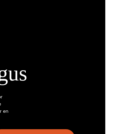
gus
or
e
r en