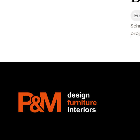
Schr
proj