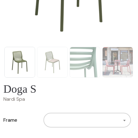
Doga S
Nardi Spa
Frame