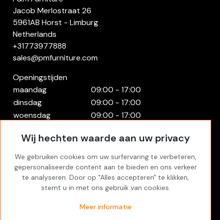
Jacob Merlostraat 26
5961AB Horst - Limburg
Netherlands
+31773977888
sales@pmfurniture.com
Openingstijden
maandag
09:00 - 17:00
dinsdag
09:00 - 17:00
woensdag
09:00 - 17:00
donderdag
09:00 - 17:00
Wij hechten waarde aan uw privacy
vrijdag
09:00 - 17:00
zaterdag
Gesloten
We gebruiken cookies om uw surfervaring te verbeteren,
zondag
Gesloten
gepersonaliseerde content aan te bieden en ons verkeer
te analyseren. Door op "Alles accepteren" te klikken,
Rekening
stemt u in met ons gebruik van cookies.
Inloggen
Meer informatie
Favorites