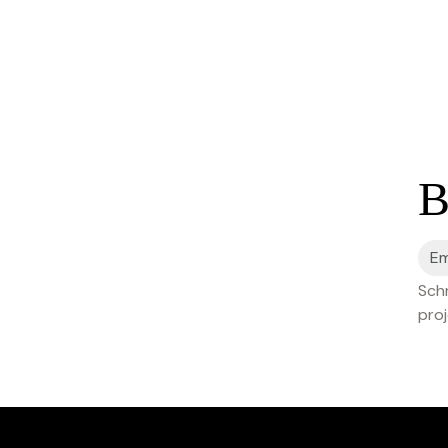
B
Schr
proj