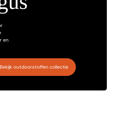
gus
or
e
r en
Bekijk outdoorstoffen collectie