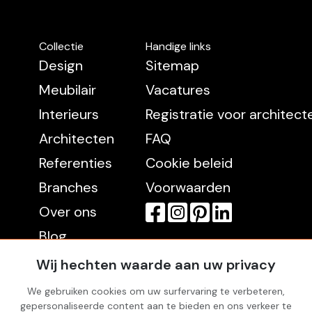
Collectie
Handige links
Design
Sitemap
Meubilair
Vacatures
Interieurs
Registratie voor architec
Architecten
FAQ
Referenties
Cookie beleid
Branches
Voorwaarden
Over ons
Blog
Contact
Wij hechten waarde aan uw privacy
We gebruiken cookies om uw surfervaring te verbeteren,
gepersonaliseerde content aan te bieden en ons verkeer te