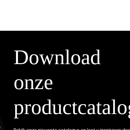
Download
onze
productcatalo
Bekijk onze nieuwste catalogus en laat u inspireren do