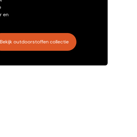
e
r en
Bekijk outdoorstoffen collectie