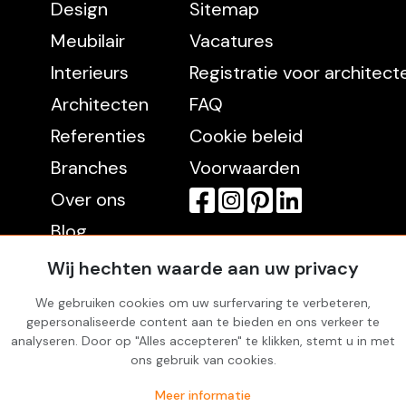
Design
Sitemap
Meubilair
Vacatures
Interieurs
Registratie voor architec
Architecten
FAQ
Referenties
Cookie beleid
Branches
Voorwaarden
Over ons
Blog
Contact
Wij hechten waarde aan uw privacy
We gebruiken cookies om uw surfervaring te verbeteren,
gepersonaliseerde content aan te bieden en ons verkeer te
Rekening
analyseren. Door op "Alles accepteren" te klikken, stemt u in met
Inloggen
ons gebruik van cookies.
Favorites
Meer informatie