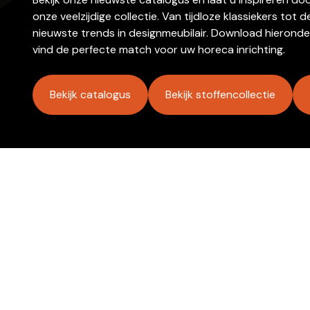
onze veelzijdige collectie. Van tijdloze klassiekers tot d
nieuwste trends in designmeubilair. Download hieronde
vind de perfecte match voor uw horeca inrichting.
Bekijk catalogus
Bekijk stoffencollectie