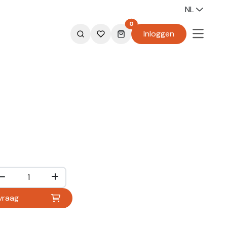
NL
0
Inloggen
vraag