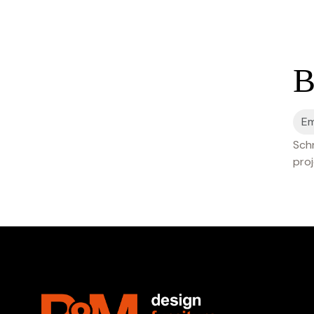
B
Schr
proj