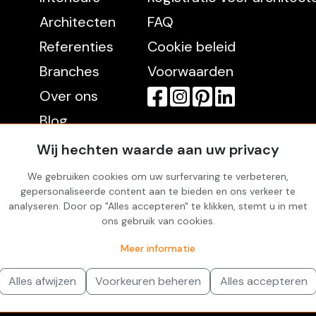
Architecten
FAQ
Referenties
Cookie beleid
Branches
Voorwaarden
Over ons
Blog
Contact
Wij hechten waarde aan uw privacy
We gebruiken cookies om uw surfervaring te verbeteren,
gepersonaliseerde content aan te bieden en ons verkeer te
Rekening
analyseren. Door op "Alles accepteren" te klikken, stemt u in met
Inloggen
ons gebruik van cookies.
Favorites
Meer informatie
Alles afwijzen
Voorkeuren beheren
Alles accepteren