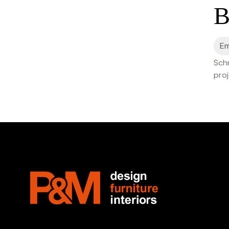
B
Schr
proj