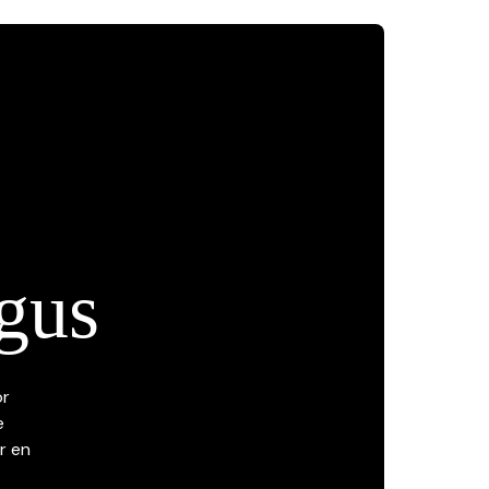
gus
or
e
r en