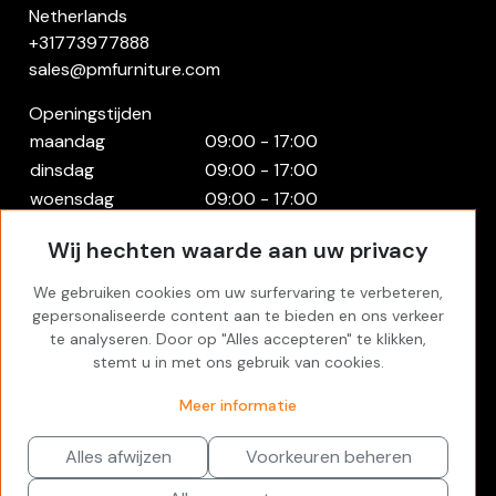
Netherlands
+31773977888
sales@pmfurniture.com
Openingstijden
maandag
09:00 - 17:00
dinsdag
09:00 - 17:00
woensdag
09:00 - 17:00
donderdag
09:00 - 17:00
Wij hechten waarde aan uw privacy
vrijdag
09:00 - 17:00
zaterdag
Gesloten
We gebruiken cookies om uw surfervaring te verbeteren,
zondag
Gesloten
gepersonaliseerde content aan te bieden en ons verkeer
te analyseren. Door op "Alles accepteren" te klikken,
Rekening
stemt u in met ons gebruik van cookies.
Inloggen
Meer informatie
Favorites
Alles afwijzen
Voorkeuren beheren