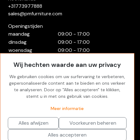
+31773977888
sales@pmfurniture.com
Openingstijden
maandag
09:00 - 17:00
dinsdag
09:00 - 17:00
woensdag
09:00 - 17:00
donderdag
09:00 - 17:00
Wij hechten waarde aan uw privacy
vrijdag
09:00 - 17:00
zaterdag
Gesloten
We gebruiken cookies om uw surfervaring te verbeteren,
zondag
Gesloten
gepersonaliseerde content aan te bieden en ons verkeer
te analyseren. Door op "Alles accepteren" te klikken,
Rekening
stemt u in met ons gebruik van cookies.
Inloggen
Meer informatie
Favorites
Alles afwijzen
Voorkeuren beheren
Alles accepteren