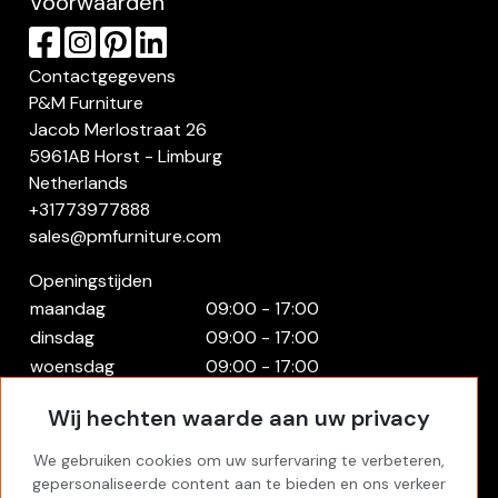
Voorwaarden
Contactgegevens
P&M Furniture
Jacob Merlostraat 26
5961AB Horst - Limburg
Netherlands
+31773977888
sales@pmfurniture.com
Openingstijden
maandag
09:00 - 17:00
dinsdag
09:00 - 17:00
woensdag
09:00 - 17:00
donderdag
09:00 - 17:00
Wij hechten waarde aan uw privacy
vrijdag
09:00 - 17:00
zaterdag
Gesloten
We gebruiken cookies om uw surfervaring te verbeteren,
zondag
Gesloten
gepersonaliseerde content aan te bieden en ons verkeer