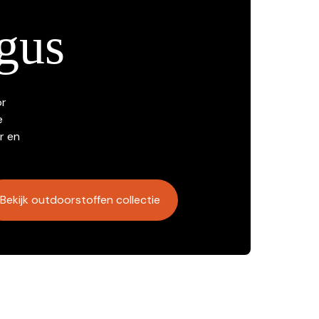
gus
or
e
r en
Bekijk outdoorstoffen collectie