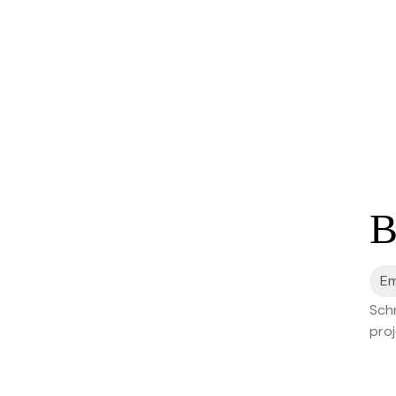
B
Schr
proj